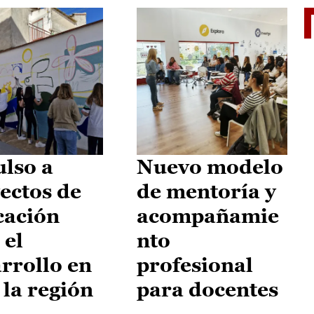
El je
lso a
Nuevo modelo
ectos de
de mentoría y
cación
acompañamie
 el
nto
rrollo en
profesional
 la región
para docentes