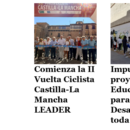
Comienza la II
Impu
Vuelta Ciclista
proy
Castilla-La
Edu
Mancha
para
LEADER
Desa
toda