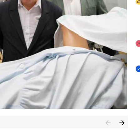
I
I
I
n de Cuenca (CESICU)