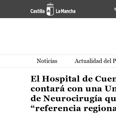
Actualidad de la región de 
Pasar al contenido principal
Noticias
Actualidad del 
El Hospital de Cue
contará con una U
de Neurocirugía qu
“referencia region