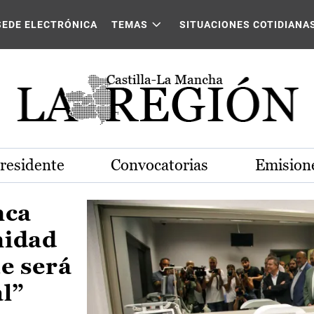
Castilla-La Mancha
SEDE ELECTRÓNICA
TEMAS
SITUACIONES COTIDIANA
Presidente
Convocatorias
Emisione
nca
nidad
e será
al”