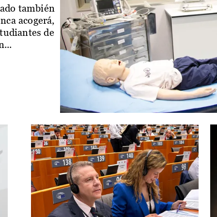
iado también
enca acogerá,
studiantes de
...