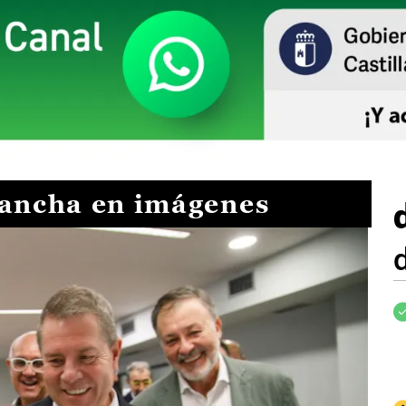
Mancha en imágenes
I