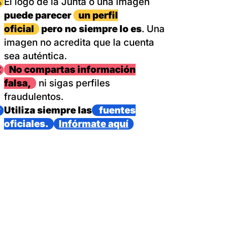
magen
El logo de la Junta o una imagen
puede parecer
un perfil
oficial
pero no siempre lo es
. Una
imagen no acredita que la cuenta
sea auténtica.
magen
No compartas información
falsa,
ni sigas perfiles
fraudulentos.
magen
Utiliza siempre las
fuentes
oficiales.
Infórmate aquí