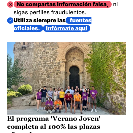
Imagen
No compartas información falsa,
ni
sigas perfiles fraudulentos.
Imagen
Utiliza siempre las
fuentes
oficiales.
Infórmate aquí
El programa 'Verano Joven'
completa al 100% las plazas