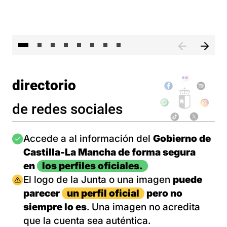
El 
directorio
de redes sociales
Imagen
Accede a al información del
Gobierno de
Castilla-La Mancha de forma segura
en
los perfiles oficiales.
Imagen
El logo de la Junta o una imagen
puede
parecer
un perfil oficial
pero no
siempre lo es
. Una imagen no acredita
que la cuenta sea auténtica.