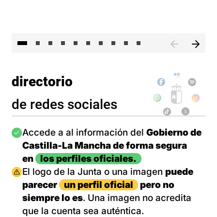
II 
directorio
de redes sociales
Imagen
Accede a al información del
Gobierno de
Castilla-La Mancha de forma segura
en
los perfiles oficiales.
Imagen
El logo de la Junta o una imagen
puede
parecer
un perfil oficial
pero no
siempre lo es
. Una imagen no acredita
que la cuenta sea auténtica.