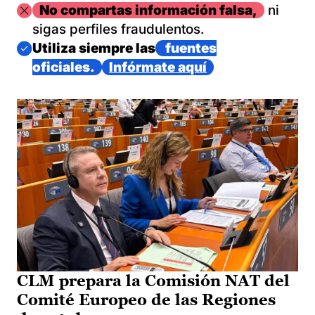
Imagen
No compartas información falsa,
ni
sigas perfiles fraudulentos.
Imagen
Utiliza siempre las
fuentes
oficiales.
Infórmate aquí
CLM prepara la Comisión NAT del
Comité Europeo de las Regiones