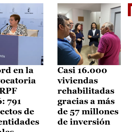
El je
rd en la
Casi 16.000
ocatoria
viviendas
IRPF
rehabilitadas
: 791
gracias a más
ectos de
de 57 millones
entidades
de inversión
ales