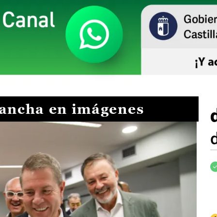
Mancha en imágenes
I