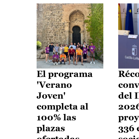
El programa
Réco
'Verano
conv
Joven'
del 
completa al
2026
100% las
proy
plazas
336 
ofertadas
soci