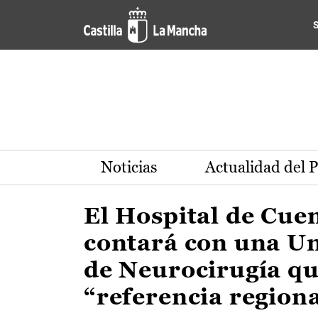
Actualidad de la región de 
Pasar al contenido principal
Noticias
Actualidad del 
El Hospital de Cue
contará con una U
de Neurocirugía qu
“referencia region