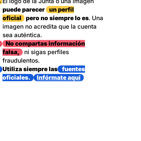
magen
El logo de la Junta o una imagen
puede parecer
un perfil
oficial
pero no siempre lo es
. Una
imagen no acredita que la cuenta
sea auténtica.
magen
No compartas información
falsa,
ni sigas perfiles
fraudulentos.
magen
Utiliza siempre las
fuentes
oficiales.
Infórmate aquí