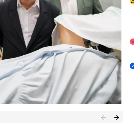
I
I
I
n de Cuenca (CESICU)