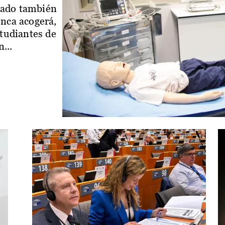
iado también
enca acogerá,
studiantes de
...