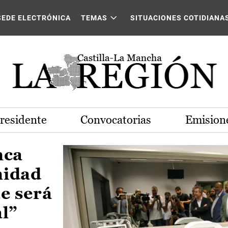
Castilla-La Mancha
SEDE ELECTRÓNICA
TEMAS
SITUACIONES COTIDIANA
Presidente
Convocatorias
Emisione
nca
nidad
e será
al”