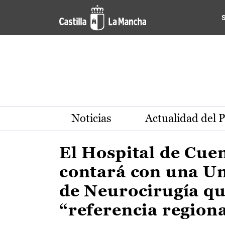
Actualidad de la región de 
Pasar al contenido principal
Noticias
Actualidad del 
El Hospital de Cue
contará con una U
de Neurocirugía qu
“referencia region