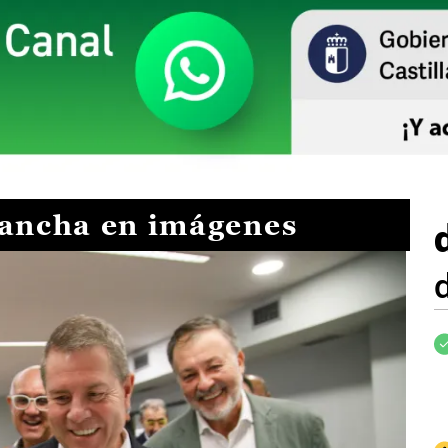
Mancha en imágenes
I