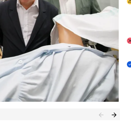
I
I
I
n de Cuenca (CESICU)