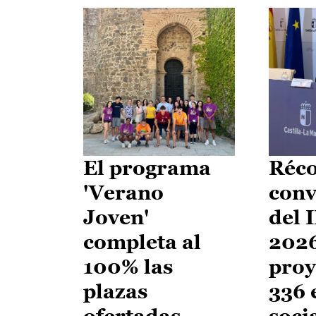
El programa
Réco
'Verano
conv
Joven'
del 
completa al
2026
100% las
proy
plazas
336 
ofertadas
soci