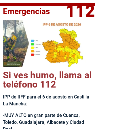
112
Emergencias
fe del Ejecutivo castellanomanchego, Emiliano García-Page, 
Si ves humo, llama al
teléfono 112
IPP de IIFF para el 6 de agosto en Castilla-
La Mancha:
-MUY ALTO en gran parte de Cuenca,
Toledo, Guadalajara, Albacete y Ciudad