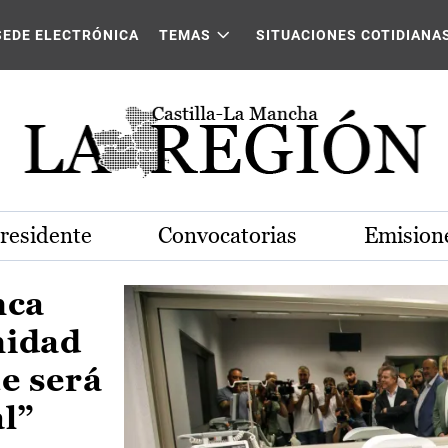
Castilla-La Mancha
SEDE ELECTRÓNICA
TEMAS
SITUACIONES COTIDIANA
Presidente
Convocatorias
Emisione
nca
nidad
e será
al”