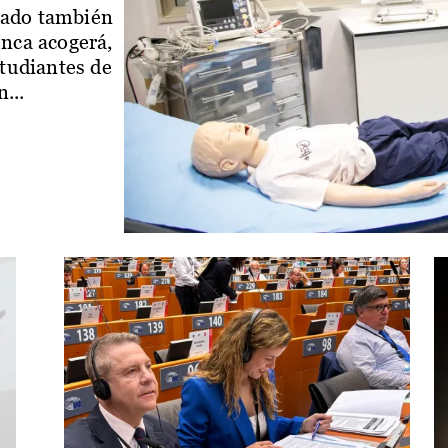
iado también
enca acogerá,
studiantes de
...