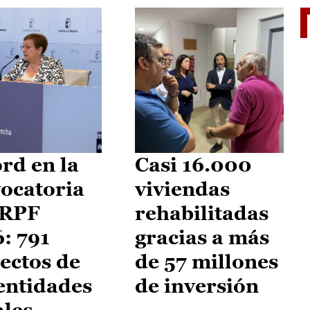
El je
rd en la
Casi 16.000
ocatoria
viviendas
IRPF
rehabilitadas
: 791
gracias a más
ectos de
de 57 millones
entidades
de inversión
ales