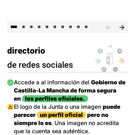
II 
directorio
de redes sociales
Imagen
Accede a al información del
Gobierno de
Castilla-La Mancha de forma segura
en
los perfiles oficiales.
Imagen
El logo de la Junta o una imagen
puede
parecer
un perfil oficial
pero no
siempre lo es
. Una imagen no acredita
que la cuenta sea auténtica.