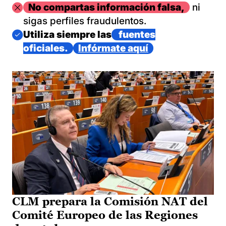
Imagen
No compartas información falsa,
ni
sigas perfiles fraudulentos.
Imagen
Utiliza siempre las
fuentes
oficiales.
Infórmate aquí
CLM prepara la Comisión NAT del
Comité Europeo de las Regiones