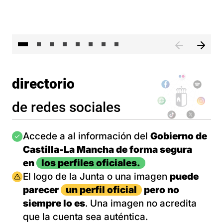
El 
directorio
de redes sociales
Imagen
Accede a al información del
Gobierno de
Castilla-La Mancha de forma segura
en
los perfiles oficiales.
Imagen
El logo de la Junta o una imagen
puede
parecer
un perfil oficial
pero no
siempre lo es
. Una imagen no acredita
que la cuenta sea auténtica.