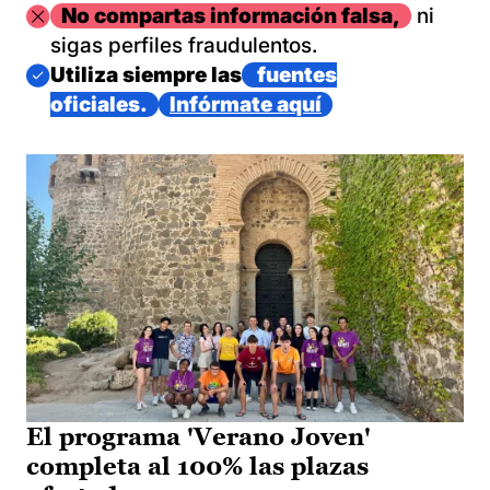
Imagen
No compartas información falsa,
ni
sigas perfiles fraudulentos.
Imagen
Utiliza siempre las
fuentes
oficiales.
Infórmate aquí
El programa 'Verano Joven'
completa al 100% las plazas