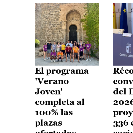
El programa
Réco
'Verano
conv
Joven'
del 
completa al
2026
100% las
proy
plazas
336 
ofertadas
soci