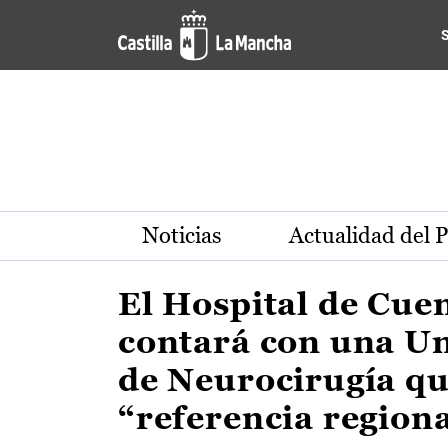
Actualidad de la región de 
Pasar al contenido principal
Noticias
Actualidad del 
El Hospital de Cue
contará con una U
de Neurocirugía qu
“referencia region