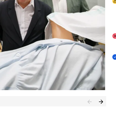
I
I
I
n de Cuenca (CESICU)