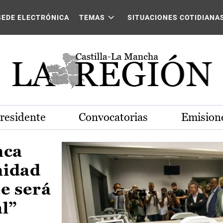
Castilla-La Mancha
SEDE ELECTRÓNICA
TEMAS
SITUACIONES COTIDIANA
Presidente
Convocatorias
Emisione
nca
nidad
e será
al”