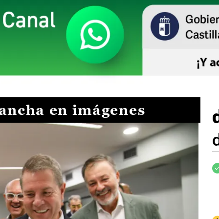
Mancha en imágenes
I