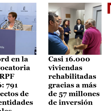
El je
rd en la
Casi 16.000
ocatoria
viviendas
IRPF
rehabilitadas
: 791
gracias a más
ectos de
de 57 millones
entidades
de inversión
ales