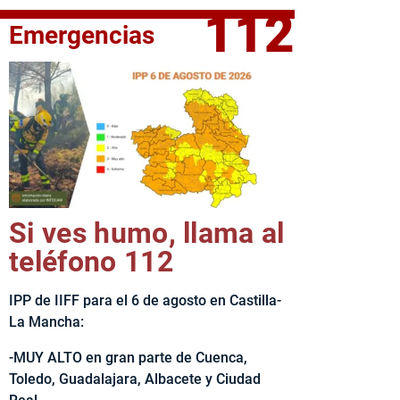
112
Emergencias
fe del Ejecutivo castellanomanchego, Emiliano García-Page, 
Si ves humo, llama al
teléfono 112
IPP de IIFF para el 6 de agosto en Castilla-
La Mancha:
-MUY ALTO en gran parte de Cuenca,
Toledo, Guadalajara, Albacete y Ciudad