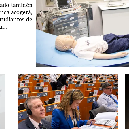
iado también
enca acogerá,
studiantes de
...