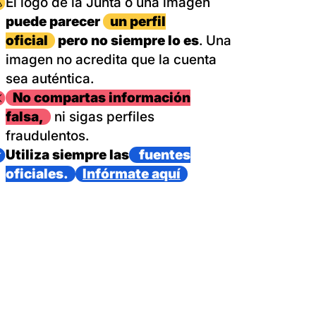
magen
El logo de la Junta o una imagen
puede parecer
un perfil
oficial
pero no siempre lo es
. Una
imagen no acredita que la cuenta
sea auténtica.
magen
No compartas información
falsa,
ni sigas perfiles
fraudulentos.
magen
Utiliza siempre las
fuentes
oficiales.
Infórmate aquí