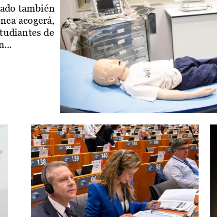
iado también
enca acogerá,
studiantes de
...