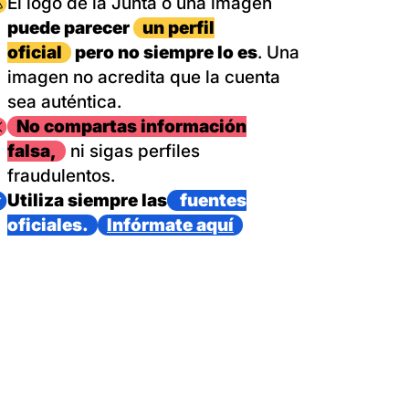
magen
El logo de la Junta o una imagen
puede parecer
un perfil
oficial
pero no siempre lo es
. Una
imagen no acredita que la cuenta
sea auténtica.
magen
No compartas información
falsa,
ni sigas perfiles
fraudulentos.
magen
Utiliza siempre las
fuentes
oficiales.
Infórmate aquí