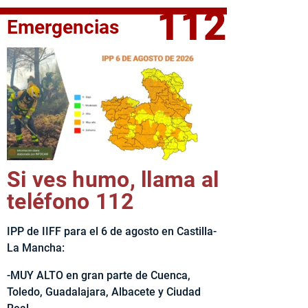
112
Emergencias
fe del Ejecutivo castellanomanchego, Emiliano García-Page, 
Si ves humo, llama al
teléfono 112
IPP de IIFF para el 6 de agosto en Castilla-
La Mancha:
-MUY ALTO en gran parte de Cuenca,
Toledo, Guadalajara, Albacete y Ciudad