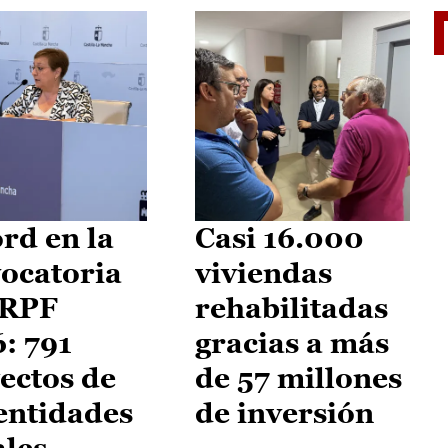
El je
rd en la
Casi 16.000
ocatoria
viviendas
IRPF
rehabilitadas
: 791
gracias a más
ectos de
de 57 millones
entidades
de inversión
ales