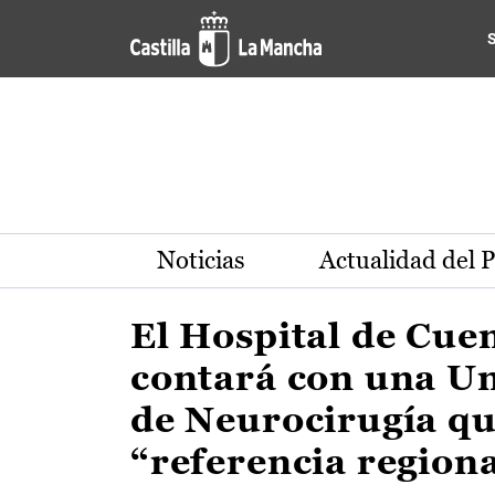
Actualidad de la región de 
Pasar al contenido principal
Noticias
Actualidad del 
El Hospital de Cue
contará con una U
de Neurocirugía qu
“referencia region