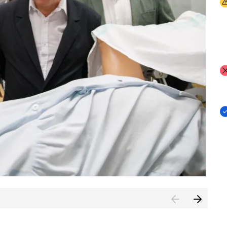
I
I
I
n de Cuenca (CESICU)