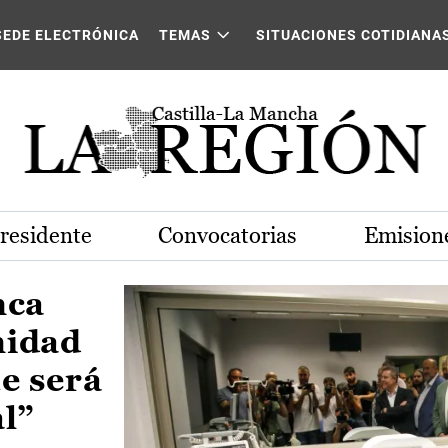
Castilla-La Mancha
SEDE ELECTRÓNICA
TEMAS
SITUACIONES COTIDIANA
Presidente
Convocatorias
Emisione
nca
nidad
e será
al”