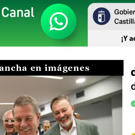
Mancha en imágenes
I