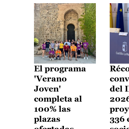
El programa
Réco
'Verano
conv
Joven'
del 
completa al
2026
100% las
proy
plazas
336 
ofertadas
soci