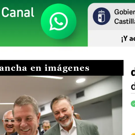
Mancha en imágenes
I