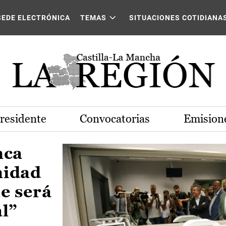
Castilla-La Mancha
SEDE ELECTRÓNICA
TEMAS
SITUACIONES COTIDIANA
Presidente
Convocatorias
Emisione
nca
nidad
e será
al”