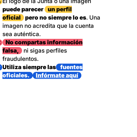
magen
El logo de la Junta o una imagen
puede parecer
un perfil
oficial
pero no siempre lo es
. Una
imagen no acredita que la cuenta
sea auténtica.
magen
No compartas información
falsa,
ni sigas perfiles
fraudulentos.
magen
Utiliza siempre las
fuentes
oficiales.
Infórmate aquí