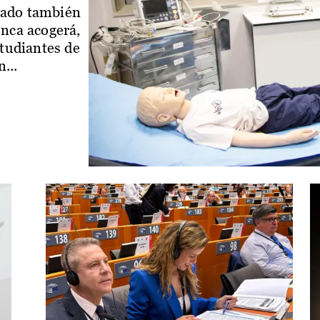
iado también
enca acogerá,
studiantes de
...