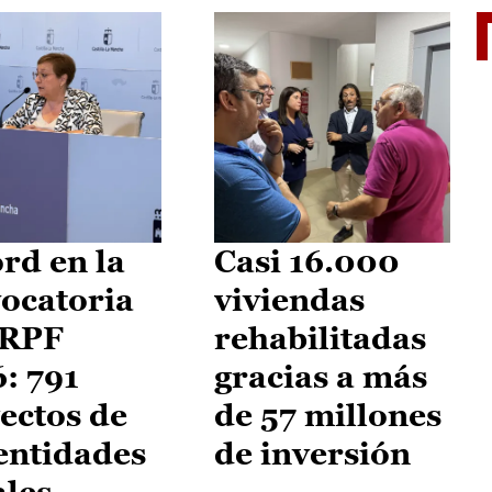
El je
rd en la
Casi 16.000
ocatoria
viviendas
IRPF
rehabilitadas
: 791
gracias a más
ectos de
de 57 millones
entidades
de inversión
ales