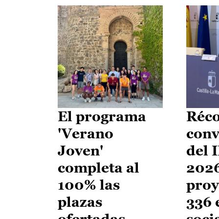
El programa
Réco
'Verano
conv
Joven'
del 
completa al
2026
100% las
proy
plazas
336 
ofertadas
soci