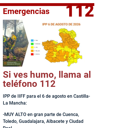
112
Emergencias
fe del Ejecutivo castellanomanchego, Emiliano García-Page, 
Si ves humo, llama al
teléfono 112
IPP de IIFF para el 6 de agosto en Castilla-
La Mancha:
-MUY ALTO en gran parte de Cuenca,
Toledo, Guadalajara, Albacete y Ciudad