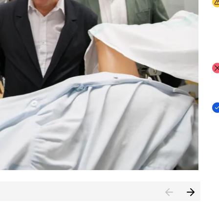
I
I
I
n de Cuenca (CESICU)