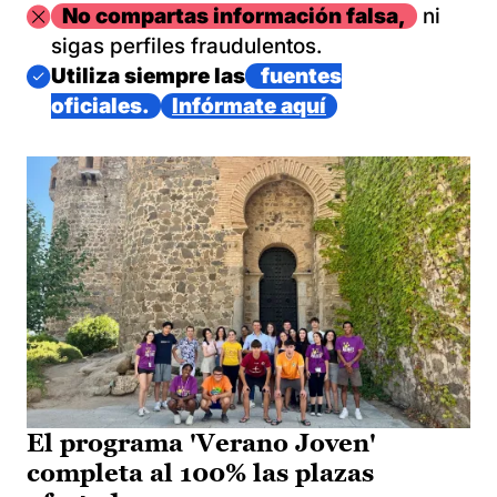
Imagen
No compartas información falsa,
ni
sigas perfiles fraudulentos.
Imagen
Utiliza siempre las
fuentes
oficiales.
Infórmate aquí
El programa 'Verano Joven'
completa al 100% las plazas