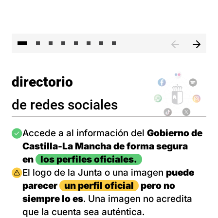
El 
directorio
de redes sociales
Imagen
Accede a al información del
Gobierno de
Castilla-La Mancha de forma segura
en
los perfiles oficiales.
Imagen
El logo de la Junta o una imagen
puede
parecer
un perfil oficial
pero no
siempre lo es
. Una imagen no acredita
que la cuenta sea auténtica.