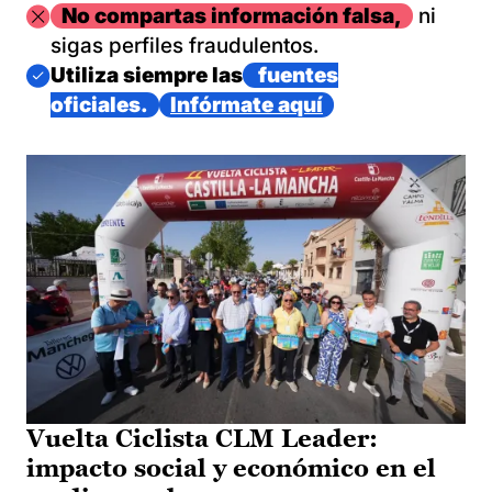
Imagen
No compartas información falsa,
ni
sigas perfiles fraudulentos.
Imagen
Utiliza siempre las
fuentes
oficiales.
Infórmate aquí
Vuelta Ciclista CLM Leader:
impacto social y económico en el