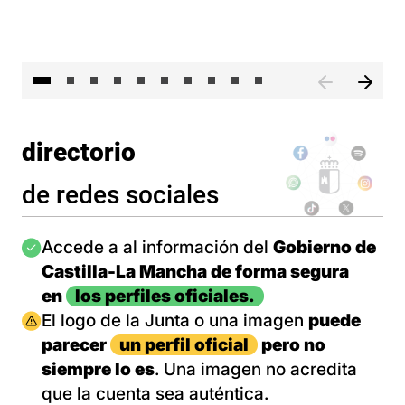
II 
directorio
de redes sociales
Imagen
Accede a al información del
Gobierno de
Castilla-La Mancha de forma segura
en
los perfiles oficiales.
Imagen
El logo de la Junta o una imagen
puede
parecer
un perfil oficial
pero no
siempre lo es
. Una imagen no acredita
que la cuenta sea auténtica.