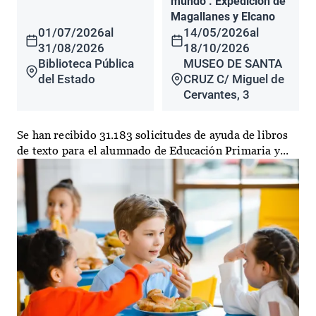
mundo". Expedición de
Magallanes y Elcano
01/07/2026
al
14/05/2026
al
31/08/2026
18/10/2026
Biblioteca Pública
MUSEO DE SANTA
del Estado
CRUZ C/ Miguel de
Cervantes, 3
Se han recibido 31.183 solicitudes de ayuda de libros
de texto para el alumnado de Educación Primaria y...