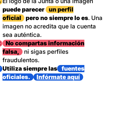
magen
El logo de la Junta o una imagen
puede parecer
un perfil
oficial
pero no siempre lo es
. Una
imagen no acredita que la cuenta
sea auténtica.
magen
No compartas información
falsa,
ni sigas perfiles
fraudulentos.
magen
Utiliza siempre las
fuentes
oficiales.
Infórmate aquí