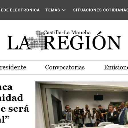
Castilla-La Mancha
SEDE ELECTRÓNICA
TEMAS
SITUACIONES COTIDIANA
Presidente
Convocatorias
Emisione
nca
nidad
e será
al”