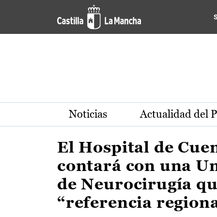
Actualidad de la región de 
Pasar al contenido principal
Noticias
Actualidad del 
El Hospital de Cue
contará con una U
de Neurocirugía qu
“referencia region