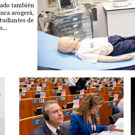
iado también
enca acogerá,
studiantes de
...