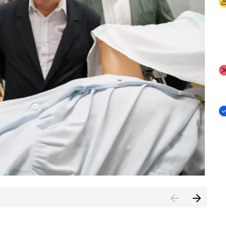
I
I
I
n de Cuenca (CESICU)