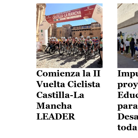
Comienza la II
Impu
Vuelta Ciclista
proy
Castilla-La
Edu
Mancha
para
LEADER
Desa
toda