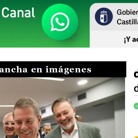
Mancha en imágenes
I