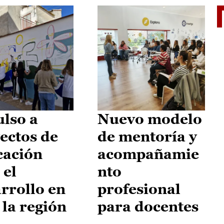
El je
lso a
Nuevo modelo
ectos de
de mentoría y
cación
acompañamie
 el
nto
rrollo en
profesional
 la región
para docentes