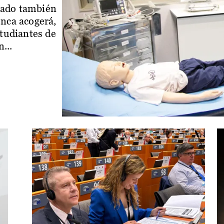
iado también
enca acogerá,
studiantes de
...