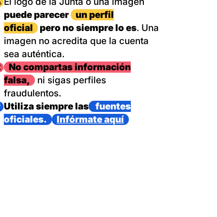
magen
El logo de la Junta o una imagen
puede parecer
un perfil
oficial
pero no siempre lo es
. Una
imagen no acredita que la cuenta
sea auténtica.
magen
No compartas información
falsa,
ni sigas perfiles
fraudulentos.
magen
Utiliza siempre las
fuentes
oficiales.
Infórmate aquí