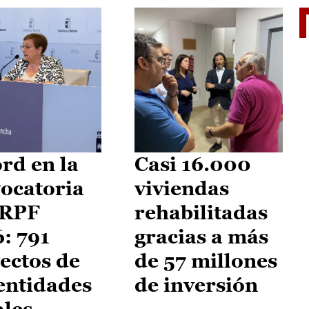
El je
rd en la
Casi 16.000
ocatoria
viviendas
IRPF
rehabilitadas
: 791
gracias a más
ectos de
de 57 millones
entidades
de inversión
ales