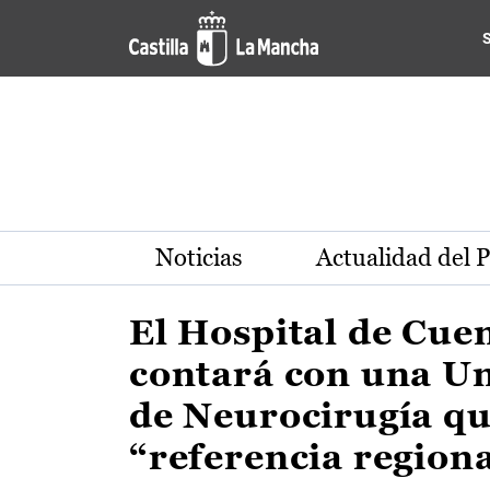
Actualidad de la región de 
Pasar al contenido principal
Noticias
Actualidad del 
El Hospital de Cue
contará con una U
de Neurocirugía qu
“referencia region