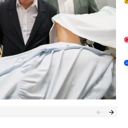
I
I
I
n de Cuenca (CESICU)