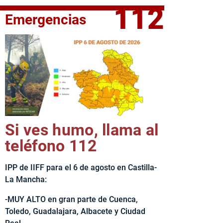
112
Emergencias
fe del Ejecutivo castellanomanchego, Emiliano García-Page, 
Si ves humo, llama al
teléfono 112
IPP de IIFF para el 6 de agosto en Castilla-
La Mancha:
-MUY ALTO en gran parte de Cuenca,
Toledo, Guadalajara, Albacete y Ciudad