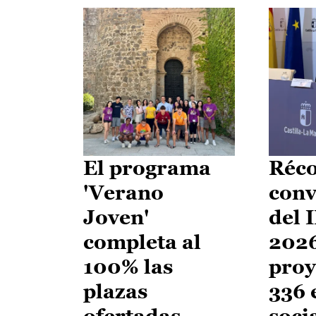
El programa
Réco
'Verano
conv
Joven'
del 
completa al
2026
100% las
proy
plazas
336 
ofertadas
soci