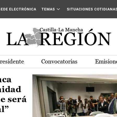
Castilla-La Mancha
SEDE ELECTRÓNICA
TEMAS
SITUACIONES COTIDIANA
Presidente
Convocatorias
Emisione
nca
nidad
e será
al”