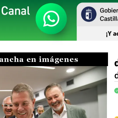
Mancha en imágenes
I