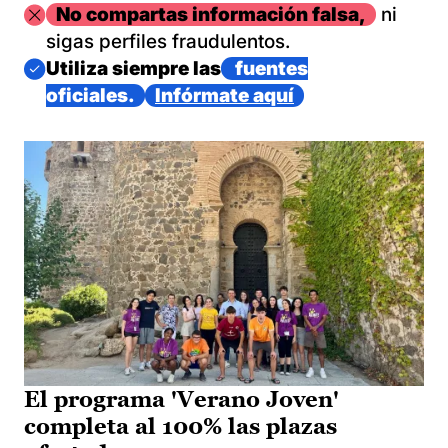
Imagen
No compartas información falsa,
ni
sigas perfiles fraudulentos.
Imagen
Utiliza siempre las
fuentes
oficiales.
Infórmate aquí
El programa 'Verano Joven'
completa al 100% las plazas