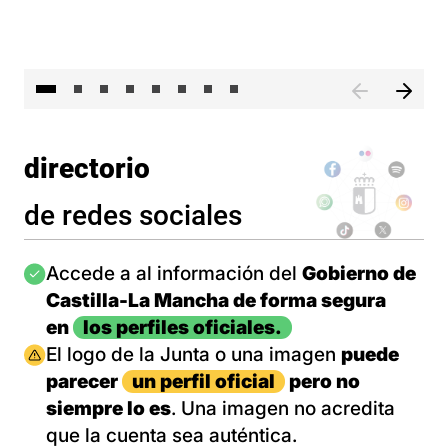
El 
directorio
de redes sociales
Imagen
Accede a al información del
Gobierno de
Castilla-La Mancha de forma segura
en
los perfiles oficiales.
Imagen
El logo de la Junta o una imagen
puede
parecer
un perfil oficial
pero no
siempre lo es
. Una imagen no acredita
que la cuenta sea auténtica.