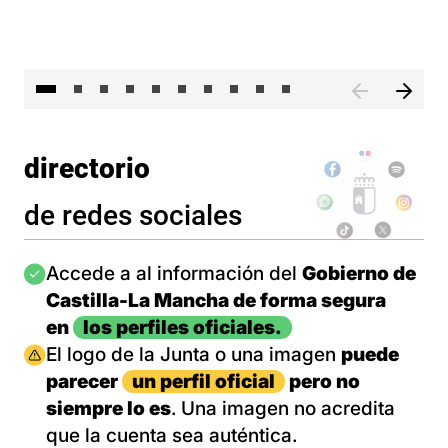
II 
directorio
de redes sociales
Imagen
Accede a al información del
Gobierno de
Castilla-La Mancha de forma segura
en
los perfiles oficiales.
Imagen
El logo de la Junta o una imagen
puede
parecer
un perfil oficial
pero no
siempre lo es
. Una imagen no acredita
que la cuenta sea auténtica.