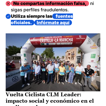
Imagen
No compartas información falsa,
ni
sigas perfiles fraudulentos.
Imagen
Utiliza siempre las
fuentes
oficiales.
Infórmate aquí
Vuelta Ciclista CLM Leader:
impacto social y económico en el