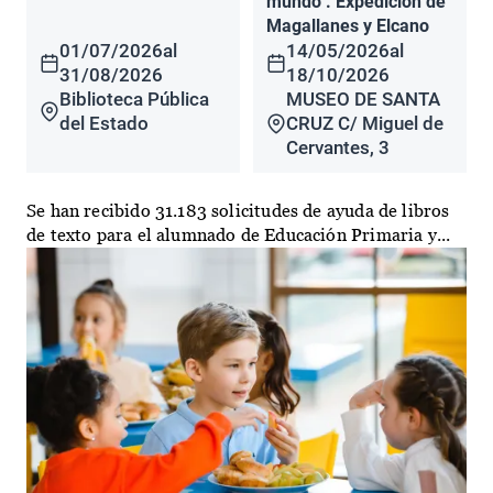
mundo". Expedición de
Magallanes y Elcano
01/07/2026
al
14/05/2026
al
31/08/2026
18/10/2026
Biblioteca Pública
MUSEO DE SANTA
del Estado
CRUZ C/ Miguel de
Cervantes, 3
Se han recibido 31.183 solicitudes de ayuda de libros
de texto para el alumnado de Educación Primaria y...