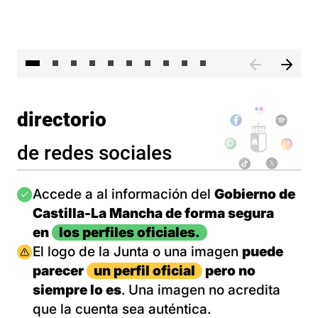
II 
directorio
de redes sociales
Imagen
Accede a al información del
Gobierno de
Castilla-La Mancha de forma segura
en
los perfiles oficiales.
Imagen
El logo de la Junta o una imagen
puede
parecer
un perfil oficial
pero no
siempre lo es
. Una imagen no acredita
que la cuenta sea auténtica.