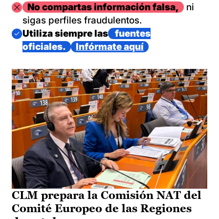
Imagen
No compartas información falsa,
ni
sigas perfiles fraudulentos.
Imagen
Utiliza siempre las
fuentes
oficiales.
Infórmate aquí
CLM prepara la Comisión NAT del
Comité Europeo de las Regiones