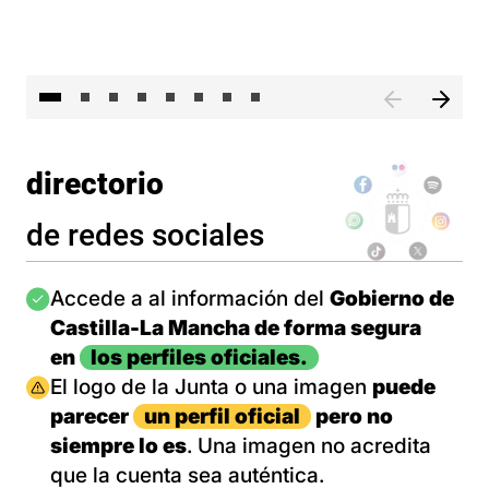
El 
directorio
de redes sociales
Imagen
Accede a al información del
Gobierno de
Castilla-La Mancha de forma segura
en
los perfiles oficiales.
Imagen
El logo de la Junta o una imagen
puede
parecer
un perfil oficial
pero no
siempre lo es
. Una imagen no acredita
que la cuenta sea auténtica.