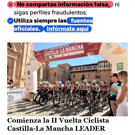
Imagen
No compartas información falsa,
ni
sigas perfiles fraudulentos.
Imagen
Utiliza siempre las
fuentes
oficiales.
Infórmate aquí
Comienza la II Vuelta Ciclista
Castilla-La Mancha LEADER