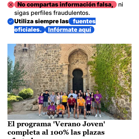
Imagen
No compartas información falsa,
ni
sigas perfiles fraudulentos.
Imagen
Utiliza siempre las
fuentes
oficiales.
Infórmate aquí
El programa 'Verano Joven'
completa al 100% las plazas