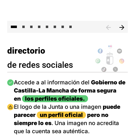
El 
directorio
de redes sociales
Imagen
Accede a al información del
Gobierno de
Castilla-La Mancha de forma segura
en
los perfiles oficiales.
Imagen
El logo de la Junta o una imagen
puede
parecer
un perfil oficial
pero no
siempre lo es
. Una imagen no acredita
que la cuenta sea auténtica.