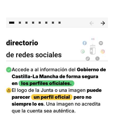
El 
directorio
de redes sociales
Imagen
Accede a al información del
Gobierno de
Castilla-La Mancha de forma segura
en
los perfiles oficiales.
Imagen
El logo de la Junta o una imagen
puede
parecer
un perfil oficial
pero no
siempre lo es
. Una imagen no acredita
que la cuenta sea auténtica.