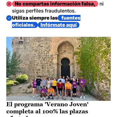
Imagen
No compartas información falsa,
ni
sigas perfiles fraudulentos.
Imagen
Utiliza siempre las
fuentes
oficiales.
Infórmate aquí
El programa 'Verano Joven'
completa al 100% las plazas