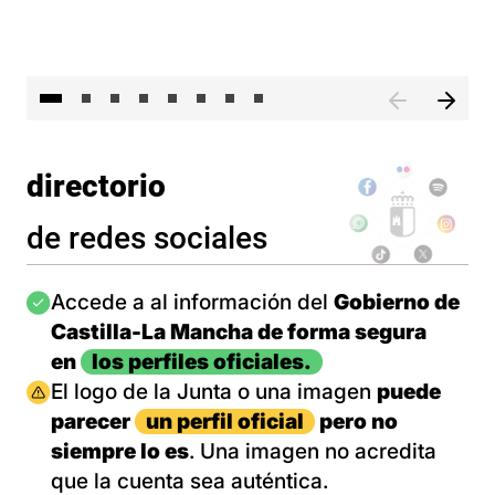
El 
directorio
de redes sociales
Imagen
Accede a al información del
Gobierno de
Castilla-La Mancha de forma segura
en
los perfiles oficiales.
Imagen
El logo de la Junta o una imagen
puede
parecer
un perfil oficial
pero no
siempre lo es
. Una imagen no acredita
que la cuenta sea auténtica.