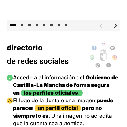
El 
directorio
de redes sociales
Imagen
Accede a al información del
Gobierno de
Castilla-La Mancha de forma segura
en
los perfiles oficiales.
Imagen
El logo de la Junta o una imagen
puede
parecer
un perfil oficial
pero no
siempre lo es
. Una imagen no acredita
que la cuenta sea auténtica.