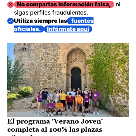
Imagen
No compartas información falsa,
ni
sigas perfiles fraudulentos.
Imagen
Utiliza siempre las
fuentes
oficiales.
Infórmate aquí
El programa 'Verano Joven'
completa al 100% las plazas