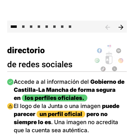
El 
directorio
de redes sociales
Imagen
Accede a al información del
Gobierno de
Castilla-La Mancha de forma segura
en
los perfiles oficiales.
Imagen
El logo de la Junta o una imagen
puede
parecer
un perfil oficial
pero no
siempre lo es
. Una imagen no acredita
que la cuenta sea auténtica.