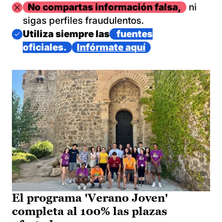
Imagen
No compartas información falsa,
ni
sigas perfiles fraudulentos.
Imagen
Utiliza siempre las
fuentes
oficiales.
Infórmate aquí
El programa 'Verano Joven'
completa al 100% las plazas