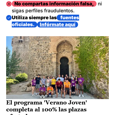
Imagen
No compartas información falsa,
ni
sigas perfiles fraudulentos.
Imagen
Utiliza siempre las
fuentes
oficiales.
Infórmate aquí
El programa 'Verano Joven'
completa al 100% las plazas