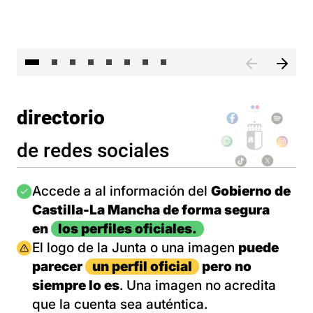
El 
directorio
de redes sociales
Imagen
Accede a al información del
Gobierno de
Castilla-La Mancha de forma segura
en
los perfiles oficiales.
Imagen
El logo de la Junta o una imagen
puede
parecer
un perfil oficial
pero no
siempre lo es
. Una imagen no acredita
que la cuenta sea auténtica.