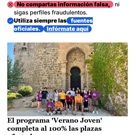
Imagen
No compartas información falsa,
ni
sigas perfiles fraudulentos.
Imagen
Utiliza siempre las
fuentes
oficiales.
Infórmate aquí
El programa 'Verano Joven'
completa al 100% las plazas