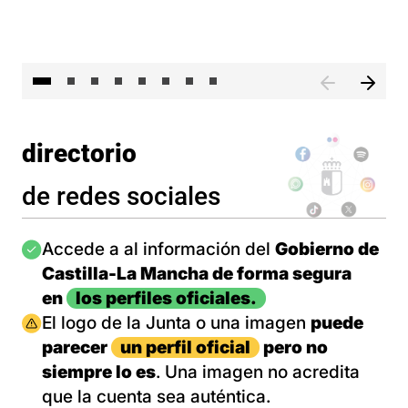
El 
directorio
de redes sociales
Imagen
Accede a al información del
Gobierno de
Castilla-La Mancha de forma segura
en
los perfiles oficiales.
Imagen
El logo de la Junta o una imagen
puede
parecer
un perfil oficial
pero no
siempre lo es
. Una imagen no acredita
que la cuenta sea auténtica.