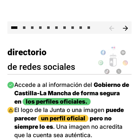
II 
directorio
de redes sociales
Imagen
Accede a al información del
Gobierno de
Castilla-La Mancha de forma segura
en
los perfiles oficiales.
Imagen
El logo de la Junta o una imagen
puede
parecer
un perfil oficial
pero no
siempre lo es
. Una imagen no acredita
que la cuenta sea auténtica.