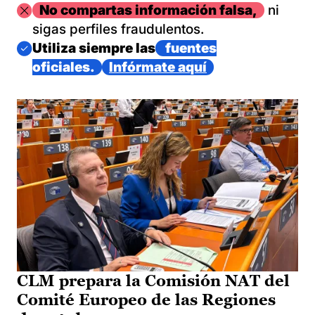
Imagen
No compartas información falsa,
ni
sigas perfiles fraudulentos.
Imagen
Utiliza siempre las
fuentes
oficiales.
Infórmate aquí
CLM prepara la Comisión NAT del
Comité Europeo de las Regiones