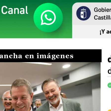
Mancha en imágenes
I