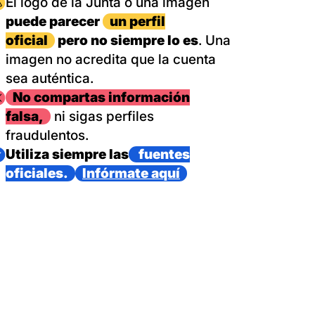
magen
El logo de la Junta o una imagen
puede parecer
un perfil
oficial
pero no siempre lo es
. Una
imagen no acredita que la cuenta
sea auténtica.
magen
No compartas información
falsa,
ni sigas perfiles
fraudulentos.
magen
Utiliza siempre las
fuentes
oficiales.
Infórmate aquí