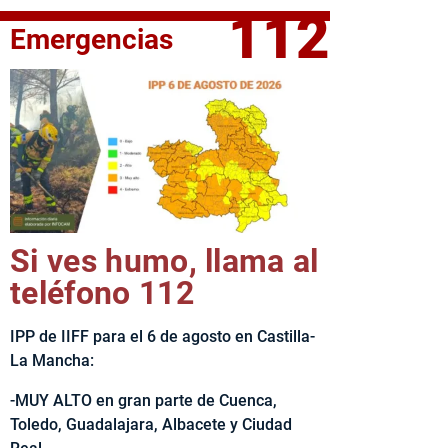
112
Emergencias
fe del Ejecutivo castellanomanchego, Emiliano García-Page, 
Si ves humo, llama al
teléfono 112
IPP de IIFF para el 6 de agosto en Castilla-
La Mancha:
-MUY ALTO en gran parte de Cuenca,
Toledo, Guadalajara, Albacete y Ciudad