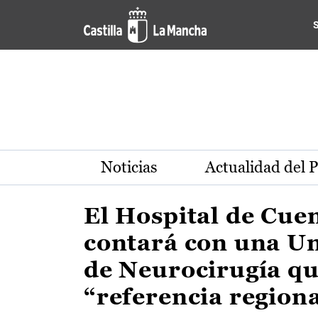
Actualidad de la región de 
Pasar al contenido principal
Noticias
Actualidad del 
El Hospital de Cue
contará con una U
de Neurocirugía qu
“referencia region