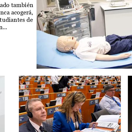
iado también
enca acogerá,
studiantes de
...