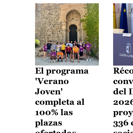
El programa
Réco
'Verano
conv
Joven'
del 
completa al
2026
100% las
proy
plazas
336 
ofertadas
soci