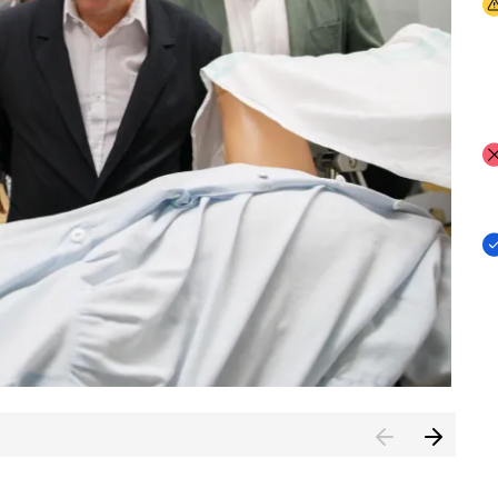
I
I
I
n de Cuenca (CESICU)