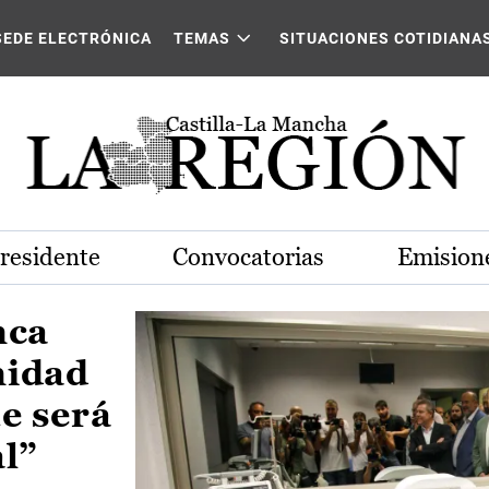
Castilla-La Mancha
SEDE ELECTRÓNICA
TEMAS
SITUACIONES COTIDIANA
Presidente
Convocatorias
Emisione
nca
nidad
e será
al”