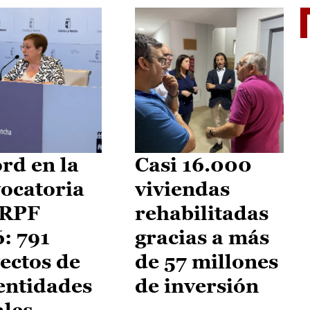
El je
rd en la
Casi 16.000
ocatoria
viviendas
IRPF
rehabilitadas
: 791
gracias a más
ectos de
de 57 millones
entidades
de inversión
ales