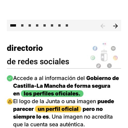
El 
directorio
de redes sociales
Imagen
Accede a al información del
Gobierno de
Castilla-La Mancha de forma segura
en
los perfiles oficiales.
Imagen
El logo de la Junta o una imagen
puede
parecer
un perfil oficial
pero no
siempre lo es
. Una imagen no acredita
que la cuenta sea auténtica.