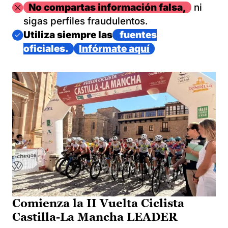
Imagen
No compartas información falsa,
ni
sigas perfiles fraudulentos.
Imagen
Utiliza siempre las
fuentes
oficiales.
Infórmate aquí
Comienza la II Vuelta Ciclista
Castilla-La Mancha LEADER