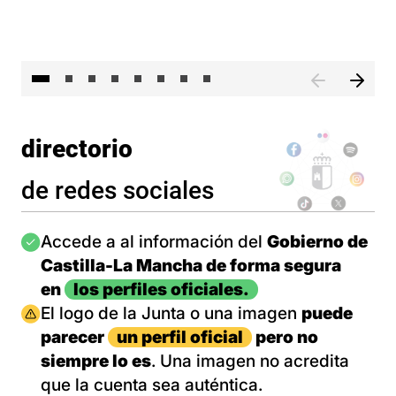
El 
directorio
de redes sociales
Imagen
Accede a al información del
Gobierno de
Castilla-La Mancha de forma segura
en
los perfiles oficiales.
Imagen
El logo de la Junta o una imagen
puede
parecer
un perfil oficial
pero no
siempre lo es
. Una imagen no acredita
que la cuenta sea auténtica.