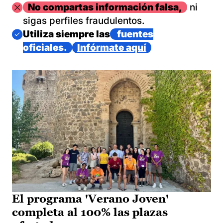
Imagen
No compartas información falsa,
ni
sigas perfiles fraudulentos.
Imagen
Utiliza siempre las
fuentes
oficiales.
Infórmate aquí
El programa 'Verano Joven'
completa al 100% las plazas