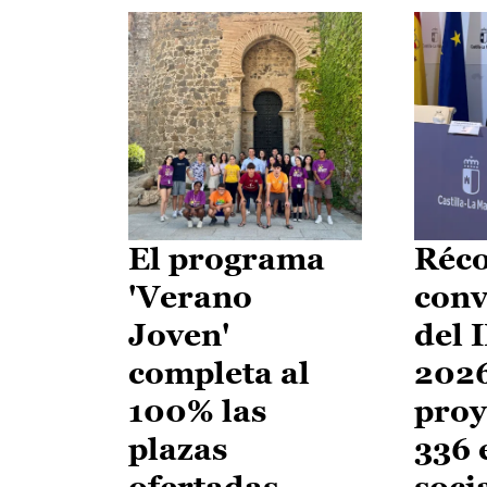
El programa
Réco
'Verano
conv
Joven'
del 
completa al
2026
100% las
proy
plazas
336 
ofertadas
soci