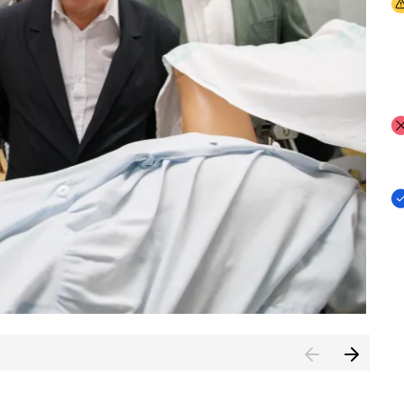
I
I
I
n de Cuenca (CESICU)