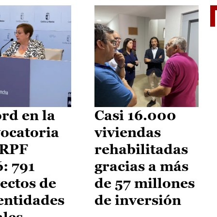
El je
rd en la
Casi 16.000
ocatoria
viviendas
IRPF
rehabilitadas
: 791
gracias a más
ectos de
de 57 millones
entidades
de inversión
ales