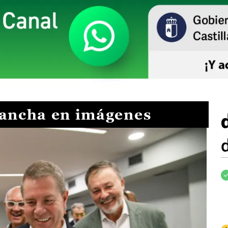
Mancha en imágenes
I