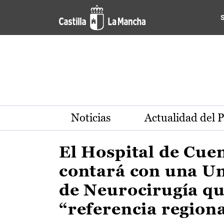
Actualidad de la región de 
Pasar al contenido principal
Noticias
Actualidad del 
El Hospital de Cue
contará con una U
de Neurocirugía qu
“referencia region