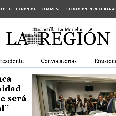
Castilla-La Mancha
SEDE ELECTRÓNICA
TEMAS
SITUACIONES COTIDIANA
Presidente
Convocatorias
Emisione
nca
nidad
e será
al”