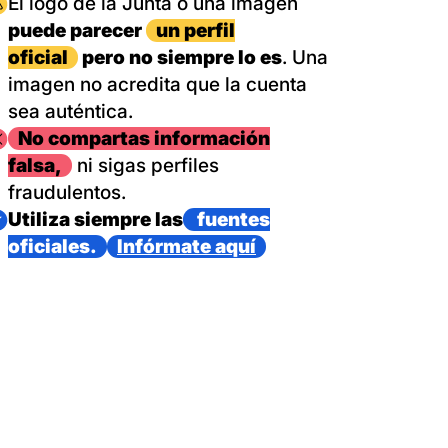
magen
El logo de la Junta o una imagen
puede parecer
un perfil
oficial
pero no siempre lo es
. Una
imagen no acredita que la cuenta
sea auténtica.
magen
No compartas información
falsa,
ni sigas perfiles
fraudulentos.
magen
Utiliza siempre las
fuentes
oficiales.
Infórmate aquí