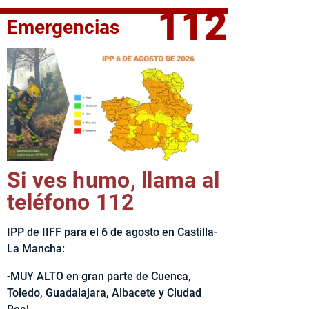
112
Emergencias
fe del Ejecutivo castellanomanchego, Emiliano García-Page, 
Si ves humo, llama al
teléfono 112
IPP de IIFF para el 6 de agosto en Castilla-
La Mancha:
-MUY ALTO en gran parte de Cuenca,
Toledo, Guadalajara, Albacete y Ciudad