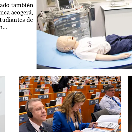
iado también
enca acogerá,
studiantes de
...