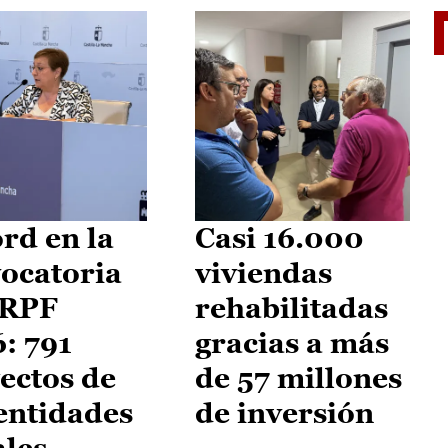
El je
rd en la
Casi 16.000
ocatoria
viviendas
IRPF
rehabilitadas
: 791
gracias a más
ectos de
de 57 millones
entidades
de inversión
ales