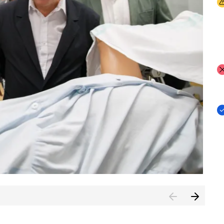
I
I
I
n de Cuenca (CESICU)