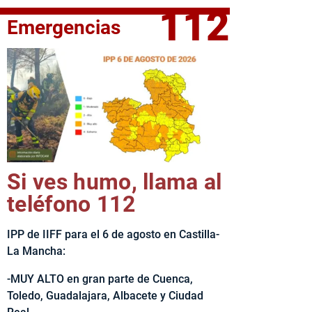
112
Emergencias
fe del Ejecutivo castellanomanchego, Emiliano García-Page, 
Si ves humo, llama al
teléfono 112
IPP de IIFF para el 6 de agosto en Castilla-
La Mancha:
-MUY ALTO en gran parte de Cuenca,
Toledo, Guadalajara, Albacete y Ciudad