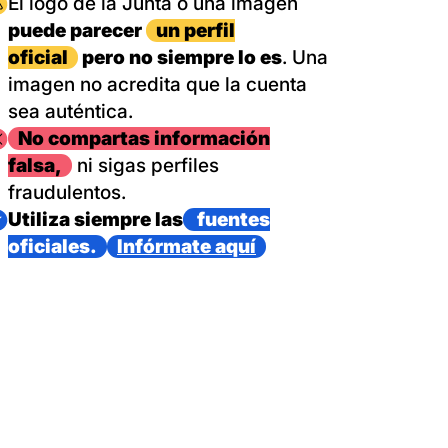
magen
El logo de la Junta o una imagen
puede parecer
un perfil
oficial
pero no siempre lo es
. Una
imagen no acredita que la cuenta
sea auténtica.
magen
No compartas información
falsa,
ni sigas perfiles
fraudulentos.
magen
Utiliza siempre las
fuentes
oficiales.
Infórmate aquí