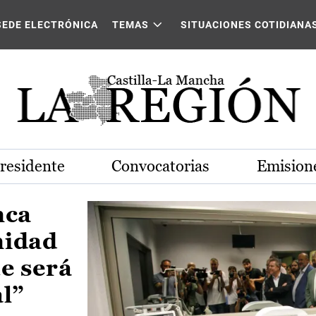
Castilla-La Mancha
SEDE ELECTRÓNICA
TEMAS
SITUACIONES COTIDIANA
Presidente
Convocatorias
Emisione
nca
nidad
e será
al”