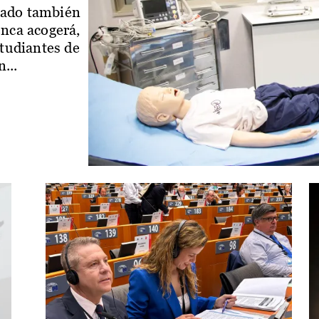
iado también
enca acogerá,
studiantes de
...