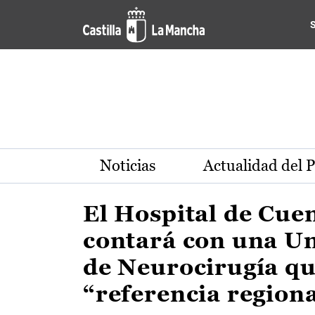
Actualidad de la región de 
Pasar al contenido principal
Noticias
Actualidad del 
El Hospital de Cue
contará con una U
de Neurocirugía qu
“referencia region