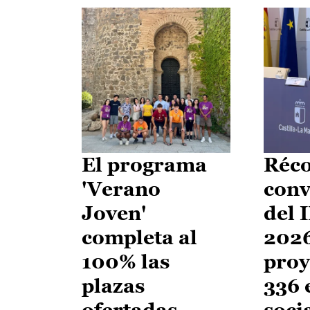
El programa
Réco
'Verano
conv
Joven'
del 
completa al
2026
100% las
proy
plazas
336 
ofertadas
soci