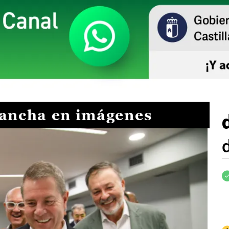
Mancha en imágenes
I