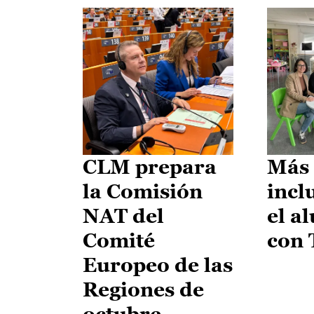
CLM prepara
Más 
la Comisión
incl
NAT del
el a
Comité
con
Europeo de las
Regiones de
octubre