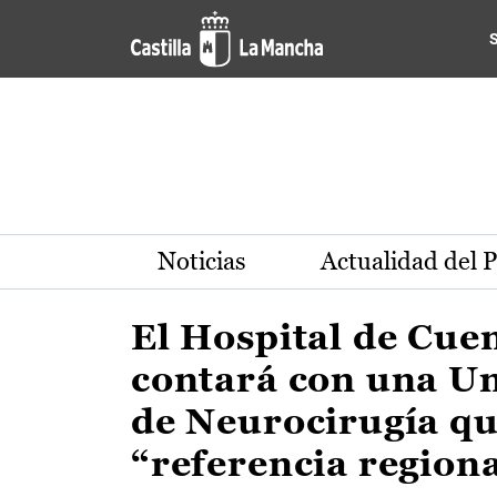
Actualidad de la región de 
Pasar al contenido principal
Noticias
Actualidad del 
El Hospital de Cue
contará con una U
de Neurocirugía qu
“referencia region