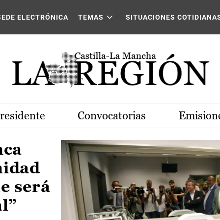
Castilla-La Mancha
SEDE ELECTRÓNICA
TEMAS
SITUACIONES COTIDIANA
Presidente
Convocatorias
Emisione
nca
nidad
e será
al”