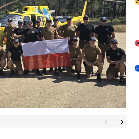
I
I
I
rcambiar por tercer año consecutivo formación y experienci