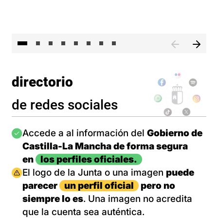
El 
directorio
de redes sociales
Imagen
Accede a al información del
Gobierno de
Castilla-La Mancha de forma segura
en
los perfiles oficiales.
Imagen
El logo de la Junta o una imagen
puede
parecer
un perfil oficial
pero no
siempre lo es
. Una imagen no acredita
que la cuenta sea auténtica.