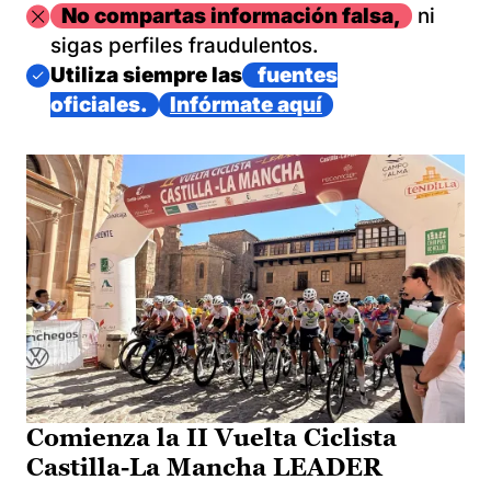
Imagen
No compartas información falsa,
ni
sigas perfiles fraudulentos.
Imagen
Utiliza siempre las
fuentes
oficiales.
Infórmate aquí
Comienza la II Vuelta Ciclista
Castilla-La Mancha LEADER