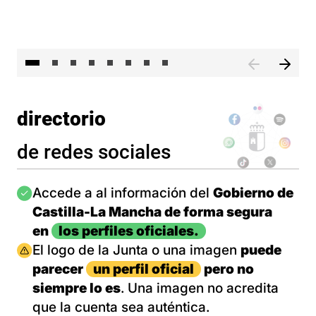
El 
directorio
de redes sociales
Imagen
Accede a al información del
Gobierno de
Castilla-La Mancha de forma segura
en
los perfiles oficiales.
Imagen
El logo de la Junta o una imagen
puede
parecer
un perfil oficial
pero no
siempre lo es
. Una imagen no acredita
que la cuenta sea auténtica.