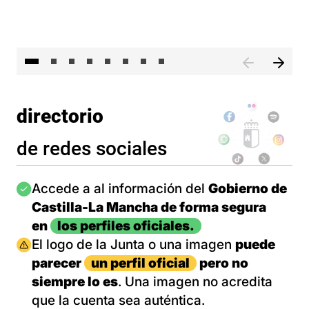
El 
directorio
de redes sociales
Imagen
Accede a al información del
Gobierno de
Castilla-La Mancha de forma segura
en
los perfiles oficiales.
Imagen
El logo de la Junta o una imagen
puede
parecer
un perfil oficial
pero no
siempre lo es
. Una imagen no acredita
que la cuenta sea auténtica.