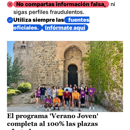
Imagen
No compartas información falsa,
ni
sigas perfiles fraudulentos.
Imagen
Utiliza siempre las
fuentes
oficiales.
Infórmate aquí
El programa 'Verano Joven'
completa al 100% las plazas