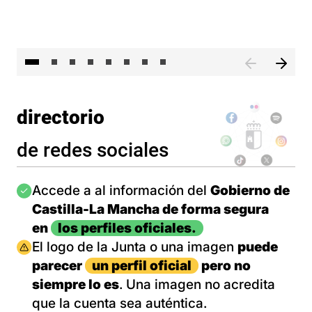
El 
directorio
de redes sociales
Imagen
Accede a al información del
Gobierno de
Castilla-La Mancha de forma segura
en
los perfiles oficiales.
Imagen
El logo de la Junta o una imagen
puede
parecer
un perfil oficial
pero no
siempre lo es
. Una imagen no acredita
que la cuenta sea auténtica.