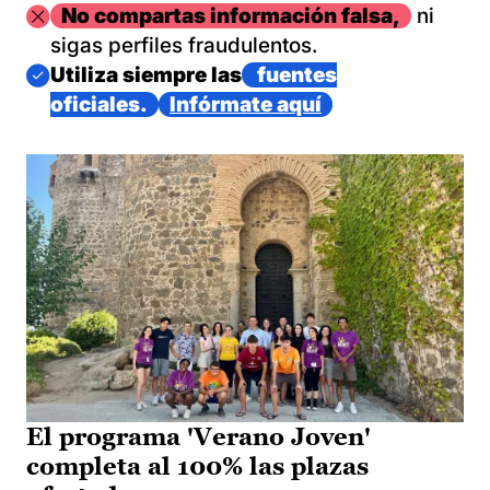
Imagen
No compartas información falsa,
ni
sigas perfiles fraudulentos.
Imagen
Utiliza siempre las
fuentes
oficiales.
Infórmate aquí
El programa 'Verano Joven'
completa al 100% las plazas