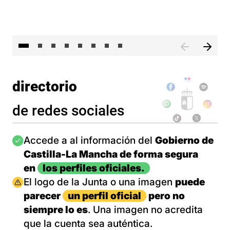
El 
directorio
de redes sociales
Imagen
Accede a al información del
Gobierno de
Castilla-La Mancha de forma segura
en
los perfiles oficiales.
Imagen
El logo de la Junta o una imagen
puede
parecer
un perfil oficial
pero no
siempre lo es
. Una imagen no acredita
que la cuenta sea auténtica.