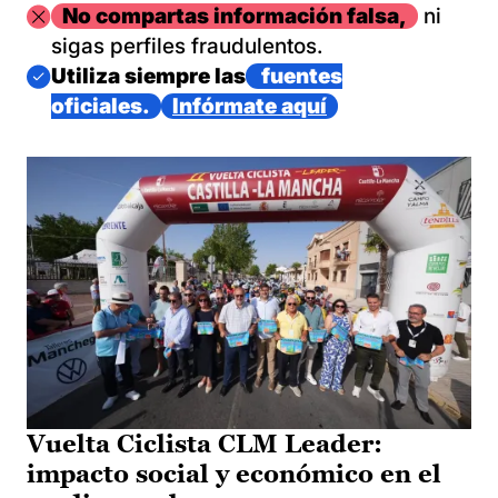
Imagen
No compartas información falsa,
ni
sigas perfiles fraudulentos.
Imagen
Utiliza siempre las
fuentes
oficiales.
Infórmate aquí
Vuelta Ciclista CLM Leader:
impacto social y económico en el