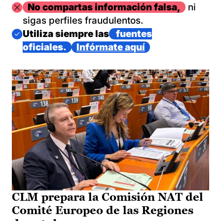
Imagen
No compartas información falsa,
ni
sigas perfiles fraudulentos.
Imagen
Utiliza siempre las
fuentes
oficiales.
Infórmate aquí
CLM prepara la Comisión NAT del
Comité Europeo de las Regiones