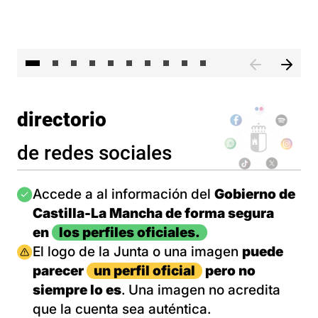
II 
directorio
de redes sociales
Imagen
Accede a al información del
Gobierno de
Castilla-La Mancha de forma segura
en
los perfiles oficiales.
Imagen
El logo de la Junta o una imagen
puede
parecer
un perfil oficial
pero no
siempre lo es
. Una imagen no acredita
que la cuenta sea auténtica.