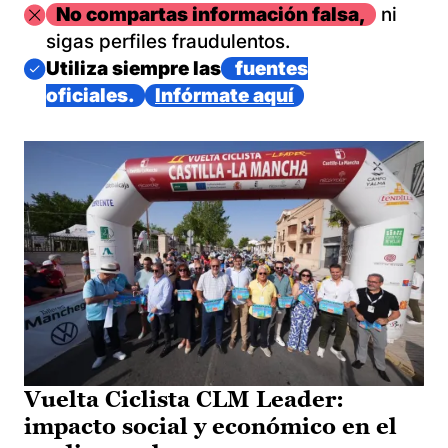
Imagen
No compartas información falsa,
ni
sigas perfiles fraudulentos.
Imagen
Utiliza siempre las
fuentes
oficiales.
Infórmate aquí
Vuelta Ciclista CLM Leader:
impacto social y económico en el