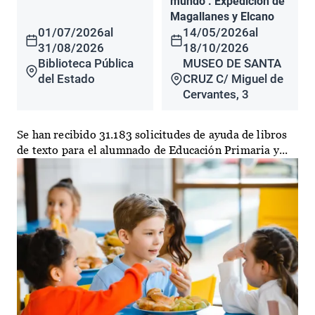
mundo". Expedición de
Magallanes y Elcano
01/07/2026
al
14/05/2026
al
31/08/2026
18/10/2026
Biblioteca Pública
MUSEO DE SANTA
del Estado
CRUZ C/ Miguel de
Cervantes, 3
Se han recibido 31.183 solicitudes de ayuda de libros
de texto para el alumnado de Educación Primaria y...