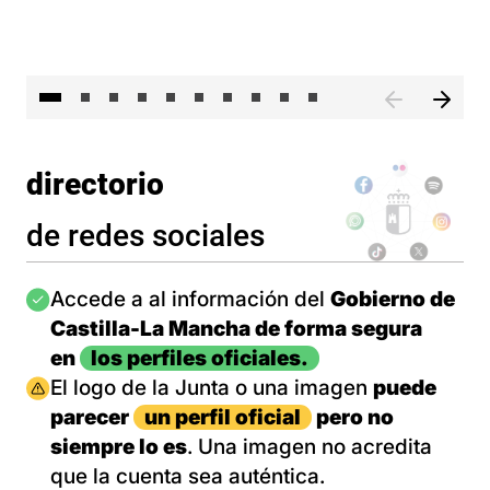
II 
directorio
de redes sociales
Imagen
Accede a al información del
Gobierno de
Castilla-La Mancha de forma segura
en
los perfiles oficiales.
Imagen
El logo de la Junta o una imagen
puede
parecer
un perfil oficial
pero no
siempre lo es
. Una imagen no acredita
que la cuenta sea auténtica.