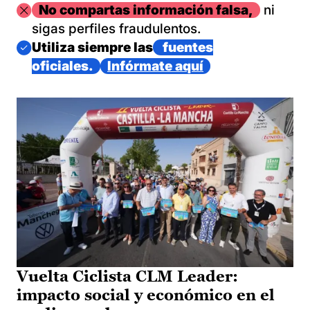
Imagen
No compartas información falsa,
ni
sigas perfiles fraudulentos.
Imagen
Utiliza siempre las
fuentes
oficiales.
Infórmate aquí
Vuelta Ciclista CLM Leader:
impacto social y económico en el