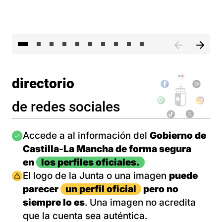
II 
directorio
de redes sociales
Imagen
Accede a al información del
Gobierno de
Castilla-La Mancha de forma segura
en
los perfiles oficiales.
Imagen
El logo de la Junta o una imagen
puede
parecer
un perfil oficial
pero no
siempre lo es
. Una imagen no acredita
que la cuenta sea auténtica.