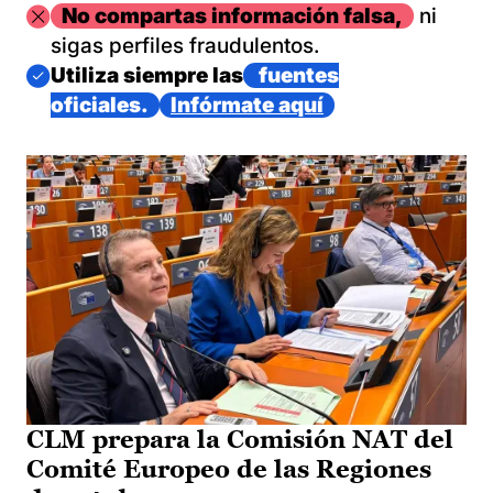
Imagen
No compartas información falsa,
ni
sigas perfiles fraudulentos.
Imagen
Utiliza siempre las
fuentes
oficiales.
Infórmate aquí
CLM prepara la Comisión NAT del
Comité Europeo de las Regiones