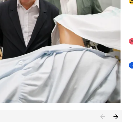
I
I
I
n de Cuenca (CESICU)