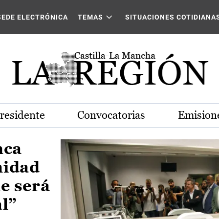
Castilla-La Mancha
SEDE ELECTRÓNICA
TEMAS
SITUACIONES COTIDIANA
Presidente
Convocatorias
Emisione
nca
nidad
e será
al”