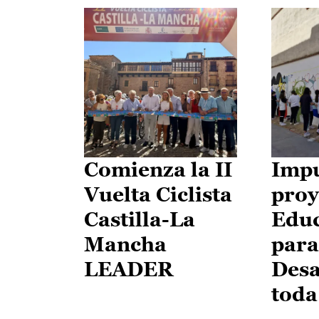
Comienza la II
Impu
Vuelta Ciclista
proy
Castilla-La
Edu
Mancha
para
LEADER
Desa
toda