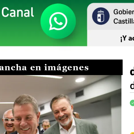
Mancha en imágenes
I