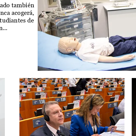
iado también
enca acogerá,
studiantes de
...