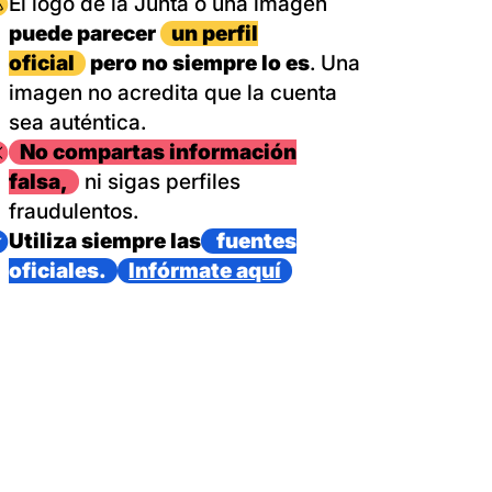
magen
El logo de la Junta o una imagen
puede parecer
un perfil
oficial
pero no siempre lo es
. Una
imagen no acredita que la cuenta
sea auténtica.
magen
No compartas información
falsa,
ni sigas perfiles
fraudulentos.
magen
Utiliza siempre las
fuentes
oficiales.
Infórmate aquí