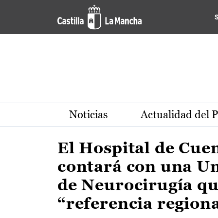
Actualidad de la región de 
Pasar al contenido principal
Noticias
Actualidad del 
El Hospital de Cue
contará con una U
de Neurocirugía qu
“referencia region