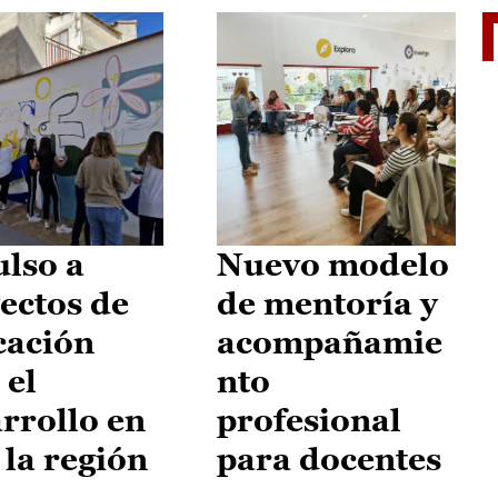
El je
lso a
Nuevo modelo
ectos de
de mentoría y
cación
acompañamie
 el
nto
rrollo en
profesional
 la región
para docentes