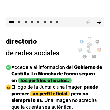
El 
directorio
de redes sociales
Imagen
Accede a al información del
Gobierno de
Castilla-La Mancha de forma segura
en
los perfiles oficiales.
Imagen
El logo de la Junta o una imagen
puede
parecer
un perfil oficial
pero no
siempre lo es
. Una imagen no acredita
que la cuenta sea auténtica.