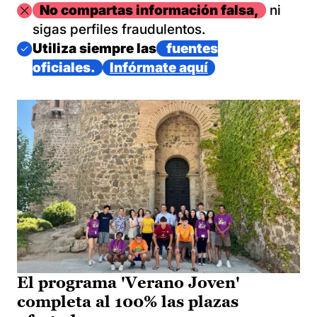
Imagen
No compartas información falsa,
ni
sigas perfiles fraudulentos.
Imagen
Utiliza siempre las
fuentes
oficiales.
Infórmate aquí
El programa 'Verano Joven'
completa al 100% las plazas