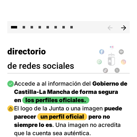
El 
directorio
de redes sociales
Imagen
Accede a al información del
Gobierno de
Castilla-La Mancha de forma segura
en
los perfiles oficiales.
Imagen
El logo de la Junta o una imagen
puede
parecer
un perfil oficial
pero no
siempre lo es
. Una imagen no acredita
que la cuenta sea auténtica.