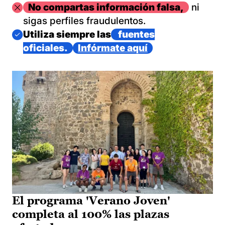
Imagen
No compartas información falsa,
ni
sigas perfiles fraudulentos.
Imagen
Utiliza siempre las
fuentes
oficiales.
Infórmate aquí
El programa 'Verano Joven'
completa al 100% las plazas