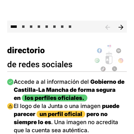
El 
directorio
de redes sociales
Imagen
Accede a al información del
Gobierno de
Castilla-La Mancha de forma segura
en
los perfiles oficiales.
Imagen
El logo de la Junta o una imagen
puede
parecer
un perfil oficial
pero no
siempre lo es
. Una imagen no acredita
que la cuenta sea auténtica.