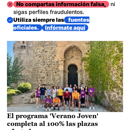
Imagen
No compartas información falsa,
ni
sigas perfiles fraudulentos.
Imagen
Utiliza siempre las
fuentes
oficiales.
Infórmate aquí
El programa 'Verano Joven'
completa al 100% las plazas