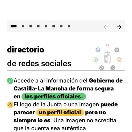
El 
directorio
de redes sociales
Imagen
Accede a al información del
Gobierno de
Castilla-La Mancha de forma segura
en
los perfiles oficiales.
Imagen
El logo de la Junta o una imagen
puede
parecer
un perfil oficial
pero no
siempre lo es
. Una imagen no acredita
que la cuenta sea auténtica.