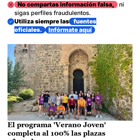
Imagen
No compartas información falsa,
ni
sigas perfiles fraudulentos.
Imagen
Utiliza siempre las
fuentes
oficiales.
Infórmate aquí
El programa 'Verano Joven'
completa al 100% las plazas