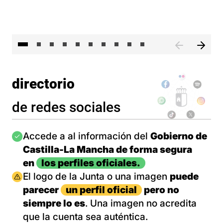
II 
directorio
de redes sociales
Imagen
Accede a al información del
Gobierno de
Castilla-La Mancha de forma segura
en
los perfiles oficiales.
Imagen
El logo de la Junta o una imagen
puede
parecer
un perfil oficial
pero no
siempre lo es
. Una imagen no acredita
que la cuenta sea auténtica.