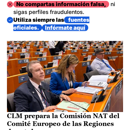
Imagen
No compartas información falsa,
ni
sigas perfiles fraudulentos.
Imagen
Utiliza siempre las
fuentes
oficiales.
Infórmate aquí
CLM prepara la Comisión NAT del
Comité Europeo de las Regiones