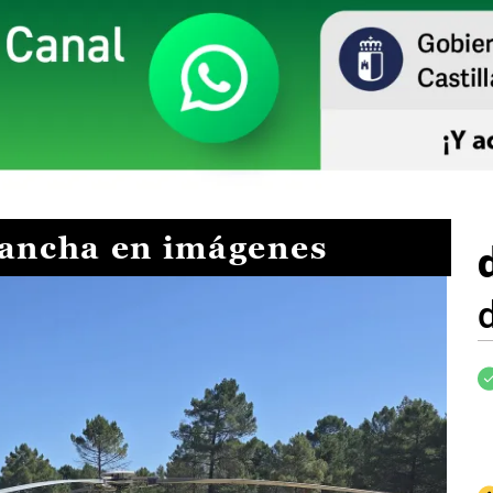
Mancha en imágenes
I