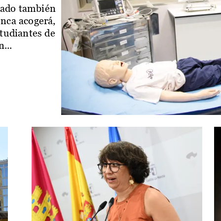
iado también
enca acogerá,
studiantes de
...