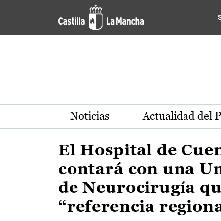
Actualidad de la región de 
Pasar al contenido principal
Noticias
Actualidad del 
El Hospital de Cue
contará con una U
de Neurocirugía qu
“referencia region