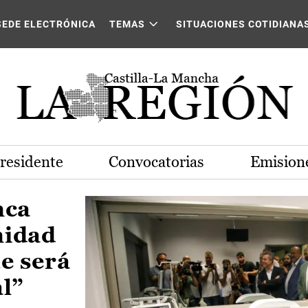
Castilla-La Mancha
SEDE ELECTRÓNICA
TEMAS
SITUACIONES COTIDIANA
Presidente
Convocatorias
Emisione
nca
nidad
e será
al”