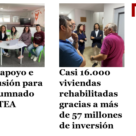
II Vu
apoyo e
Casi 16.000
usión para
viviendas
lumnado
rehabilitadas
 TEA
gracias a más
de 57 millones
de inversión