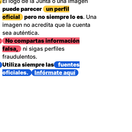
magen
El logo de la Junta o una imagen
puede parecer
un perfil
oficial
pero no siempre lo es
. Una
imagen no acredita que la cuenta
sea auténtica.
magen
No compartas información
falsa,
ni sigas perfiles
fraudulentos.
magen
Utiliza siempre las
fuentes
oficiales.
Infórmate aquí
as con un dispositivo internacional de bomberos forestales,