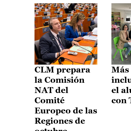
CLM prepara
Más 
la Comisión
incl
NAT del
el a
Comité
con
Europeo de las
Regiones de
octubre