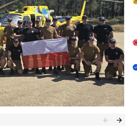
I
I
I
rcambiar por tercer año consecutivo formación y experienci