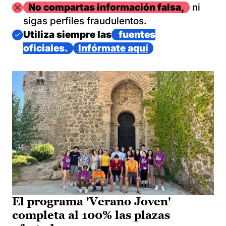
Imagen
No compartas información falsa,
ni
sigas perfiles fraudulentos.
Imagen
Utiliza siempre las
fuentes
oficiales.
Infórmate aquí
El programa 'Verano Joven'
completa al 100% las plazas