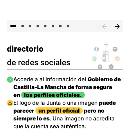
El 
directorio
de redes sociales
Imagen
Accede a al información del
Gobierno de
Castilla-La Mancha de forma segura
en
los perfiles oficiales.
Imagen
El logo de la Junta o una imagen
puede
parecer
un perfil oficial
pero no
siempre lo es
. Una imagen no acredita
que la cuenta sea auténtica.