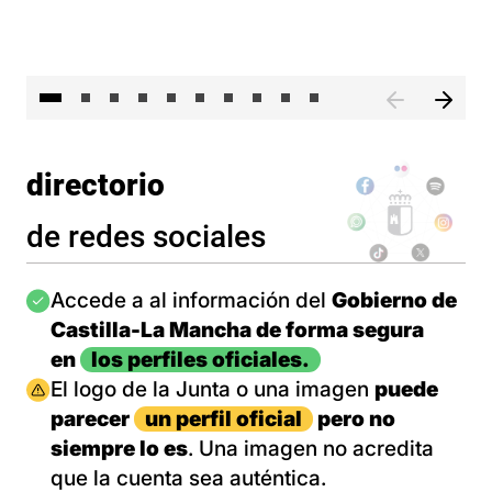
II 
directorio
de redes sociales
Imagen
Accede a al información del
Gobierno de
Castilla-La Mancha de forma segura
en
los perfiles oficiales.
Imagen
El logo de la Junta o una imagen
puede
parecer
un perfil oficial
pero no
siempre lo es
. Una imagen no acredita
que la cuenta sea auténtica.